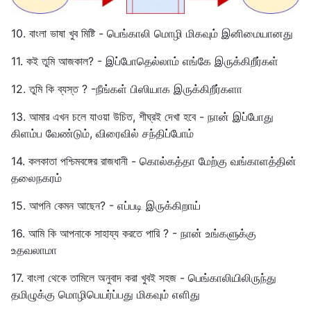
10. বাংলা ভাষা খুব মিষ্টি - பெங்காலி மொழி மிகவும் இனிமையானது
11. কই তুমি আজকাল? - இப்போதெல்லாம் எங்கே இருக்கிறீர்கள்
12. তুমি কি ব্যস্ত ? -நீங்கள் பிஸியாக இருக்கிறீர்களா
13. আমার এখন চলে যাওয়া উচিত, শীঘ্রই দেখা হবে - நான் இப்போது
கிளம்ப வேண்டும், விரைவில் சந்திப்போம்
14. কলকাতা পশ্চিমবঙ্গের রাজধানী - கொல்கத்தா மேற்கு வங்காளத்தின்
தலைநகரம்
15. আপনি কেমন আছেন? - எப்படி இருக்கிறாய்
16. আমি কি আপনাকে সাহায্য করতে পারি ? - நான் உங்களுக்கு
உதவலாமா
17. বাংলা থেকে তামিলে অনুবাদ করা খুবই সহজ - பெங்காலியிலிருந்து
தமிழுக்கு மொழிபெயர்ப்பது மிகவும் எளிது