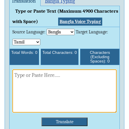
Translation
Bangla Typing
Type or Paste Text (Maximum 4900 Characters
with Space)
Bangla Voice Typing
Source Language:
Target Language:
Total Words:
0
Total Characters:
0
Characters
(Excluding
Spaces):
0