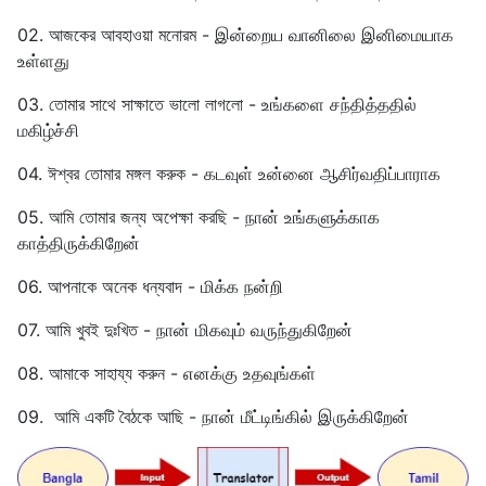
02. আজকের আবহাওয়া মনোরম - இன்றைய வானிலை இனிமையாக
உள்ளது
03. তোমার সাথে সাক্ষাতে ভালো লাগলো - உங்களை சந்தித்ததில்
மகிழ்ச்சி
04. ঈশ্বর তোমার মঙ্গল করুক - கடவுள் உன்னை ஆசிர்வதிப்பாராக
05. আমি তোমার জন্য অপেক্ষা করছি - நான் உங்களுக்காக
காத்திருக்கிறேன்
06. আপনাকে অনেক ধন্যবাদ - மிக்க நன்றி
07. আমি খুবই দুঃখিত - நான் மிகவும் வருந்துகிறேன்
08. আমাকে সাহায্য করুন - எனக்கு உதவுங்கள்
09. আমি একটি বৈঠকে আছি - நான் மீட்டிங்கில் இருக்கிறேன்