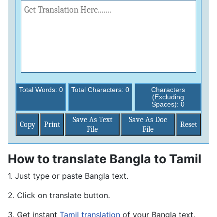
Total Words:
0
Total Characters:
0
Characters
(Excluding
Spaces):
0
Save As Text
Save As Doc
Copy
Print
File
File
How to translate Bangla to Tamil
1. Just type or paste Bangla text.
2. Click on translate button.
3. Get instant
Tamil translation
of your Bangla text.