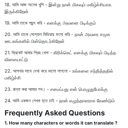
18. আমি আজ অনেক খুশি - இன்று நான் மிகவும் மகிழ்ச்சியாக
இருக்கிறேன்
19. আমি তাকে পছন্দ করি - எனக்கு அவனை பிடிக்கும்
20. আমি তাকে সোশ্যাল মিডিয়ায় ফলো করি - நான் அவரை சமூக
ஊடகங்களில் பின்தொடர்கிறேன்
21. ক্রিকেট আমার প্রিয় খেলা - கிரிக்கெட் எனக்கு மிகவும் பிடித்த
விளையாட்டு
22. আপনার সাথে দেখা করে ভালো লাগলো - உங்களை சந்தித்ததில்
மகிழ்ச்சி
23. রান্না করা আমার শখ। - சமைப்பது என் பொழுதுபோக்கு
24. আমি একজন লেখক হতে চাই - நான் எழுத்தாளராக வேண்டும்
Frequently Asked Questions
1. How many characters or words it can translate ?