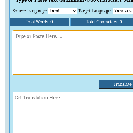
Type or Paste Text (Maximum 4900 Characters with
Source Language:
Target Language:
Total Words:
0
Total Characters:
0