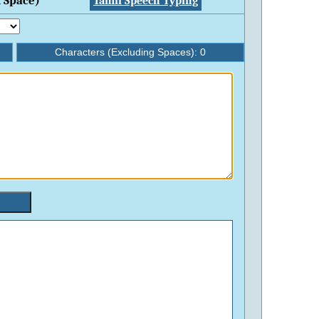
 Space)
Tamil Speech Typing
Characters (Excluding Spaces):
0