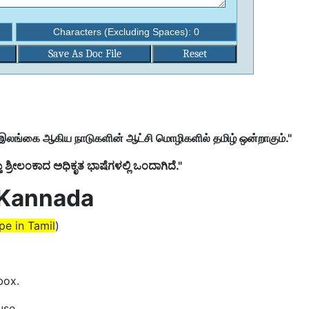
Characters (Excluding Spaces):
0
Save As Doc File
ம் இலங்கை ஆகிய நாடுகளின் ஆட்சி மொழிகளில் தமிழ் ஒன்றாகும்."
್ರೀಲಂಕಾದ ಅಧಿಕೃತ ಭಾಷೆಗಳಲ್ಲಿ ಒಂದಾಗಿದೆ."
 Kannada
pe in Tamil
)
box.
use.