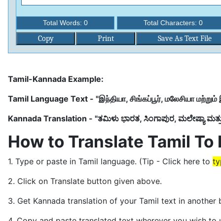
Total Words:
0
Total Characters:
0
Copy
Print
Save As Text File
Tamil-Kannada Example:
Tamil Language Text - "இந்தியா, சிங்கப்பூர், மலேசியா மற்று
Kannada Translation - "ತಮಿಳು ಭಾರತ, ಸಿಂಗಾಪುರ, ಮಲೇಷ್ಯಾ ಮತ್ತು ಶ
How to Translate Tamil To
1. Type or paste in Tamil language. (Tip - Click here to
ty
2. Click on Translate button given above.
3. Get Kannada translation of your Tamil text in another 
4. Copy and paste translated text wherever you wish to 