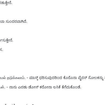
ುತ್ತೇನೆ.
ಂಬಾ ಸುಂದರವಾಗಿದೆ.
ಸುತ್ತೇನೆ.
ಸ.
் தடுக்கலாம். - ಮಾಸ್ಕ್ ಧರಿಸುವುದರಿಂದ ಕೊರೊನಾ ವೈರಸ್ ಸೋಂಕನ್ನ
ன். - ನಾನು ಎರಡು ಡೋಸ್ ಕರೋನಾ ಲಸಿಕೆ ತೆಗೆದುಕೊಂಡೆ.