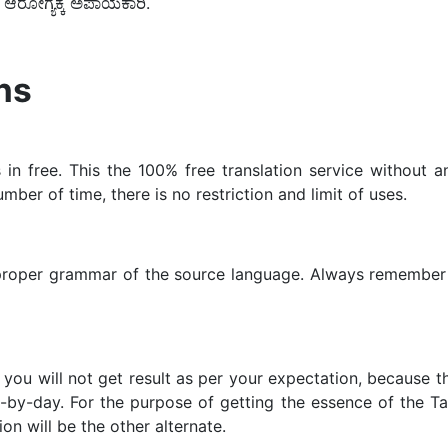
ಆರೋಗ್ಯಕ್ಕೆ ಅಪಾಯಕಾರಿ.
ns
n free. This the 100% free translation service without an
mber of time, there is no restriction and limit of uses.
n proper grammar of the source language. Always remember s
you will not get result as per your expectation, because the
by-day. For the purpose of getting the essence of the Tami
on will be the other alternate.